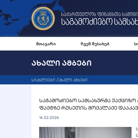
მთავარი
ჩვენ შესახებ
ს
ᲐᲮᲐᲚᲘ ᲐᲛᲑᲔᲑᲘ
სიახლეები
ახალი ამბები
საგამოძიებო სამსახურმა უაქციზ
ფაქტზე რუსეთის მოქალაქე დააკავ
14.02.2026